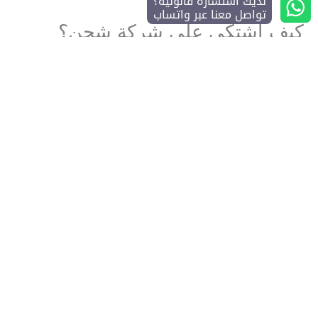
لديك استشارة قانونية؟
تواصل معنا عبر واتساب
كيف اشتكي على شركة شحن؟
يمكن ذلك من خلال الدخول إلى موقع وزارة النقل
شكوى واختيار البلاغات، وثم طلب جديد، وبعدها املأ
البيانات المطلوبة (اسم مقدم الشكوى، اسم شركة
الشحن، رقم الهاتف، البريد الإلكتروني، نوع الهوية،
المدينة) ومن ثم إرسال الطلب.
ما هو رقم هاتف شكاوى وزارة
النقل؟
يمكن تقديم شكوى على شركة شحن عبر الرقم الموحد
19929.