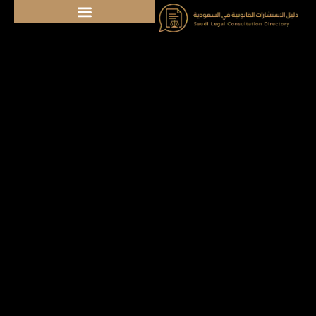
خطي
لى
لمحتوى