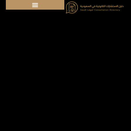
خطي
لى
لمحتوى