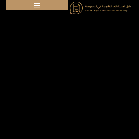
خطي
لى
لمحتوى