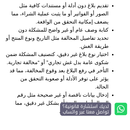
تقديم بلاغ دون أدلة أو مستندات كافية مثل
الصور أو الفواتير أو ما يثبت عملية الشراء، مما
يضعف إمكانية التحقق من الواقعة.
كتابة وصف عام أو غير واضح للمشكلة دون
تحديد تفاصيل المخالفة مثل التاريخ ونوع المنتج أو
طريقة الغش.
اختيار نوع بلاغ غير دقيق، كتصنيف المشكلة ضمن
شكوى عامة بدل غش تجاري” أو “مخالفة تجارية.
التأخر في رفع البلاغ بعد وقوع المخالفة، مما قد
يؤثر على توفر الأدلة أو صعوبة التحقق من
الحالة.
إدخال بيانات ناقصة أو غير صحيحة مثل رقم
الجوال أو اسم المنشأة بشكل غير دقيق، مما
لديك استشارة قانونية؟
تواصل معنا عبر واتساب
يعيق التواصل والمتابعة.
مت
ى تحتاج إلى محامٍ في قضايا الغش التجاري؟