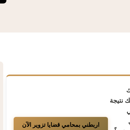
ك
ك نتيجة
ي
اربطني بمحامي قضايا تزوير الآن