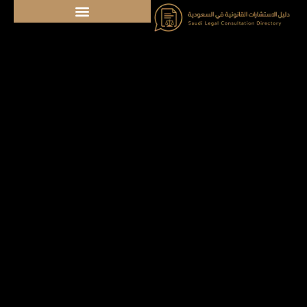
خطي
لى
لمحتوى